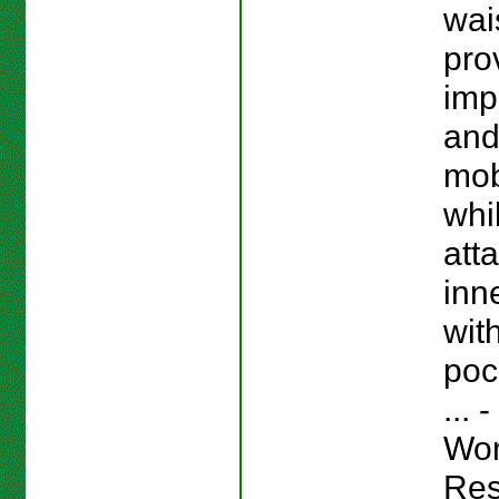
wai
pro
imp
and
mobi
whi
att
inn
wit
poc
...
Wo
Res