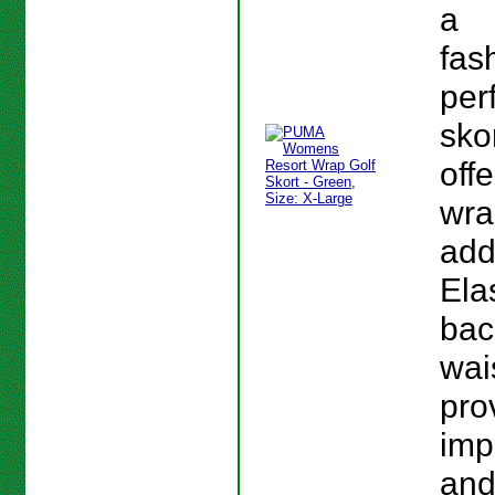
a
fas
per
skor
off
wra
add
Elas
bac
wai
pro
imp
and