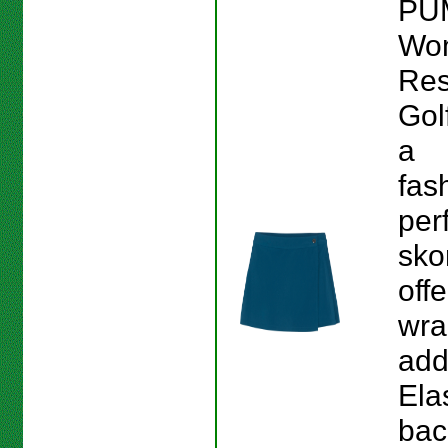
PU
Wo
Res
Gol
a
fas
per
skor
off
wra
add
Elas
bac