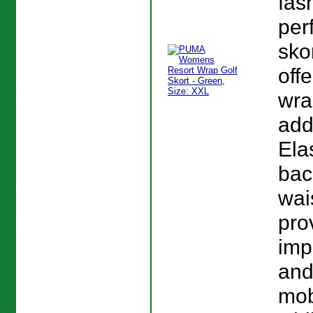
fas
per
skor
off
wra
add
Elas
bac
wai
pro
imp
and
mobi