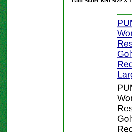
Golf Skort Red Size X 
PU
Wo
Res
Gol
Red
Lar
PU
Wo
Res
Gol
Red