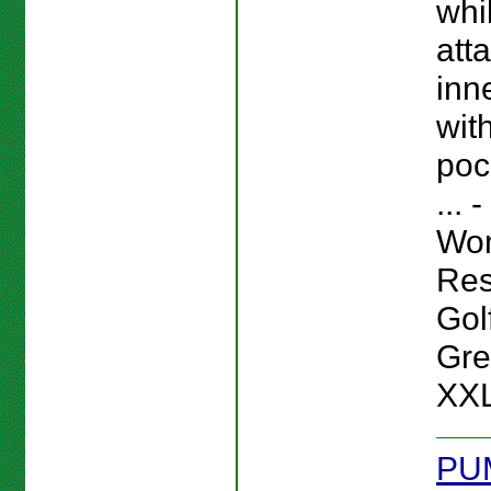
whi
att
inn
wit
poc
...
Wo
Res
Gol
Gre
XXL
PU