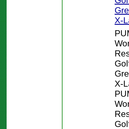
Gol
Gre
X-L
PU
Wo
Res
Gol
Gre
X-L
PU
Wo
Res
Gol