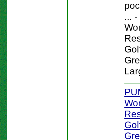
poc
...
Wo
Res
Gol
Gre
Lar
PU
Wo
Res
Gol
Gre