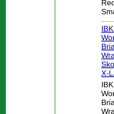
Red
Sma
IB
Wo
Bri
Wra
Skor
X-L
IB
Wo
Bri
Wra