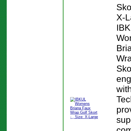
Skor
X-L
IB
Wo
Bri
Wra
Skor
eng
with
Tec
pro
su
com