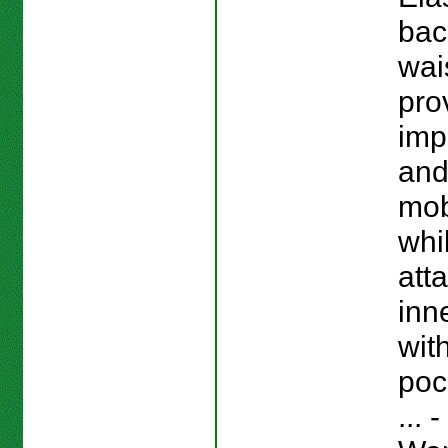
bac
wai
pro
imp
and
mobi
whi
att
inn
wit
poc
...