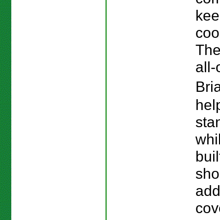
kee
cool
The
all-
Bri
hel
sta
whi
buil
shor
add
cov