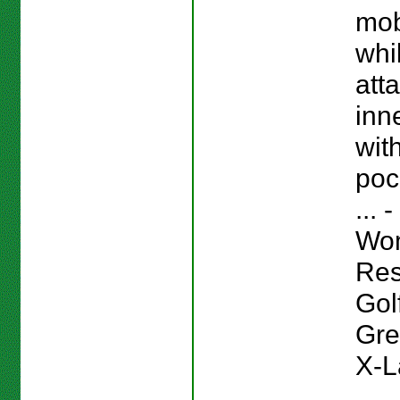
mobi
whi
att
inn
wit
poc
...
Wo
Res
Gol
Gre
X-L