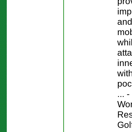
pro
imp
and
mobi
whi
att
inn
wit
poc
...
Wo
Res
Gol