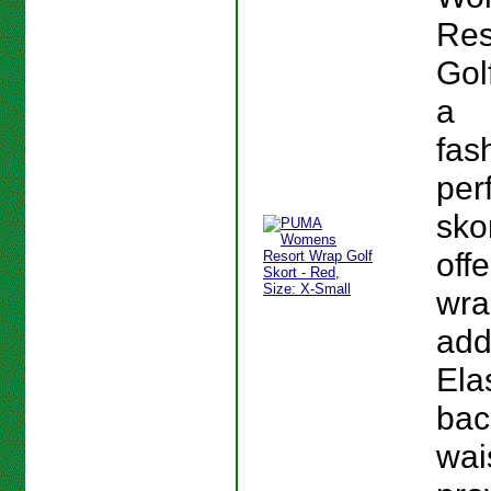
Res
Gol
a
fas
per
skor
off
wra
add
Elas
bac
wai