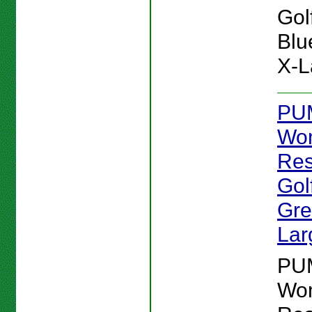
Gol
Blu
X-L
PU
Wo
Res
Gol
Gre
Lar
PU
Wo