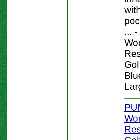
wit
poc
...
Wo
Res
Gol
Blu
Lar
PU
Wo
Res