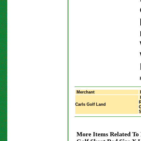
Merchant
R
Carls Golf Land
G
S
More Items Related T