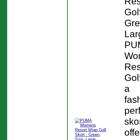
Res
Gol
Gre
Lar
PU
Wo
Res
Gol
a
fas
per
skor
off