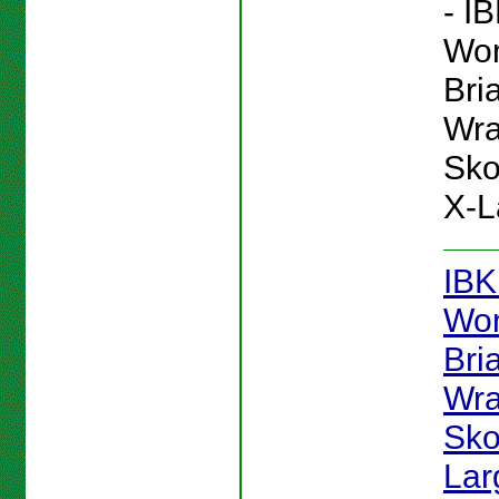
- I
Wo
Bri
Wra
Skor
X-L
IB
Wo
Bri
Wra
Skor
Lar