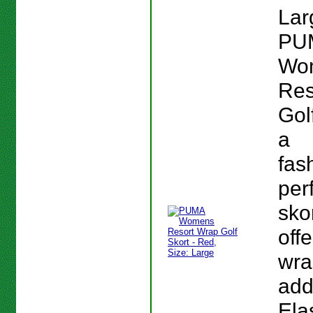
Lar
PU
Wo
Res
Gol
a
fas
per
skor
off
wra
add
Elas