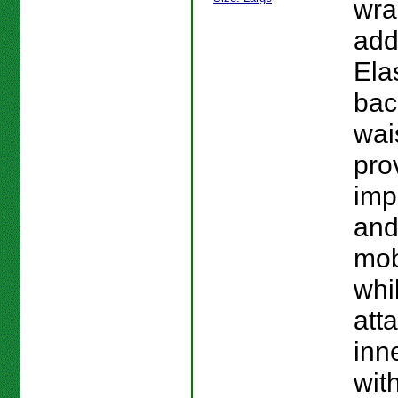
wra
add
Elas
bac
wai
pro
imp
and
mobi
whi
att
inn
wit