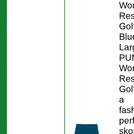
Wo
Res
Gol
Blu
Lar
PU
Wo
Res
Gol
a
fas
per
skor